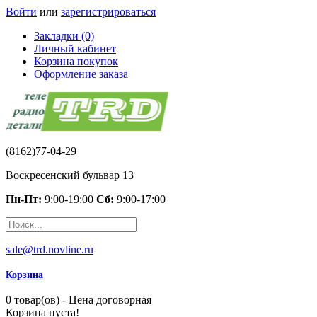
Войти
или
зарегистрироваться
Закладки (0)
Личный кабинет
Корзина покупок
Оформление заказа
(8162)77-04-29
Воскресенский бульвар 13
Пн-Пт:
9:00-19:00
Сб:
9:00-17:00
sale@trd.novline.ru
Корзина
0 товар(ов) - Цена договорная
Корзина пуста!