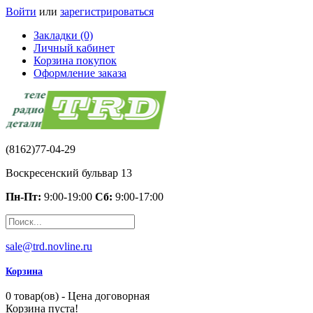
Войти
или
зарегистрироваться
Закладки (0)
Личный кабинет
Корзина покупок
Оформление заказа
(8162)77-04-29
Воскресенский бульвар 13
Пн-Пт:
9:00-19:00
Сб:
9:00-17:00
sale@trd.novline.ru
Корзина
0 товар(ов) - Цена договорная
Корзина пуста!