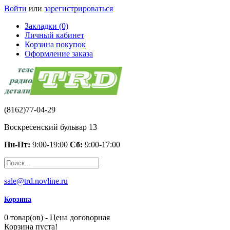
Войти
или
зарегистрироваться
Закладки (0)
Личный кабинет
Корзина покупок
Оформление заказа
(8162)77-04-29
Воскресенский бульвар 13
Пн-Пт:
9:00-19:00
Сб:
9:00-17:00
sale@trd.novline.ru
Корзина
0 товар(ов) - Цена договорная
Корзина пуста!