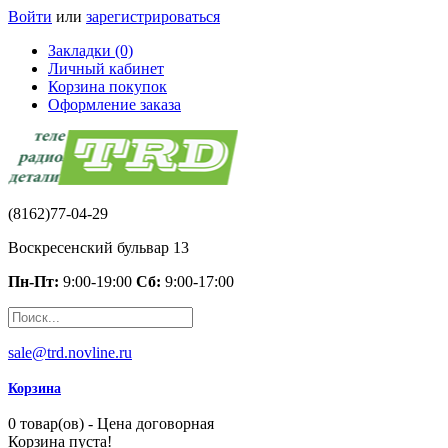
Войти
или
зарегистрироваться
Закладки (0)
Личный кабинет
Корзина покупок
Оформление заказа
(8162)77-04-29
Воскресенский бульвар 13
Пн-Пт:
9:00-19:00
Сб:
9:00-17:00
sale@trd.novline.ru
Корзина
0 товар(ов) - Цена договорная
Корзина пуста!