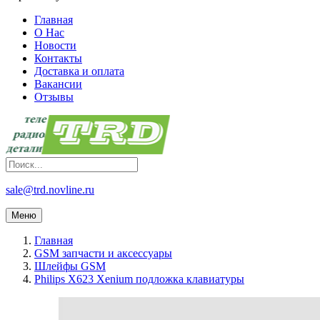
Главная
О Нас
Новости
Контакты
Доставка и оплата
Вакансии
Отзывы
sale@trd.novline.ru
Меню
Главная
GSM запчасти и аксессуары
Шлейфы GSM
Philips X623 Xenium подложка клавиатуры