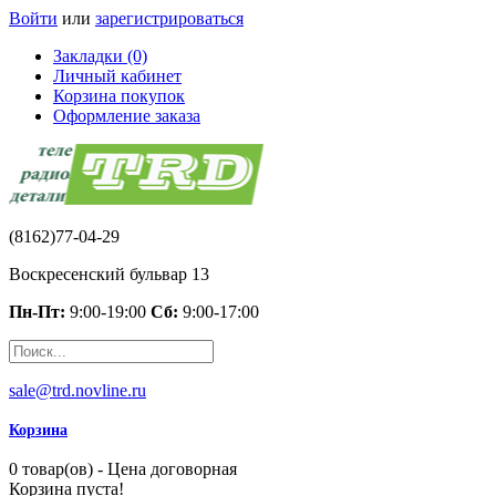
Войти
или
зарегистрироваться
Закладки (0)
Личный кабинет
Корзина покупок
Оформление заказа
(8162)77-04-29
Воскресенский бульвар 13
Пн-Пт:
9:00-19:00
Сб:
9:00-17:00
sale@trd.novline.ru
Корзина
0 товар(ов) - Цена договорная
Корзина пуста!