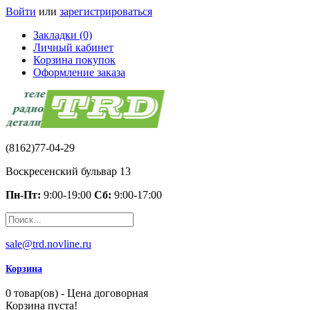
Войти
или
зарегистрироваться
Закладки (0)
Личный кабинет
Корзина покупок
Оформление заказа
(8162)77-04-29
Воскресенский бульвар 13
Пн-Пт:
9:00-19:00
Сб:
9:00-17:00
sale@trd.novline.ru
Корзина
0 товар(ов) - Цена договорная
Корзина пуста!