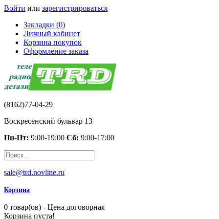
Войти
или
зарегистрироваться
Закладки (0)
Личный кабинет
Корзина покупок
Оформление заказа
(8162)77-04-29
Воскресенский бульвар 13
Пн-Пт:
9:00-19:00
Сб:
9:00-17:00
sale@trd.novline.ru
Корзина
0 товар(ов) - Цена договорная
Корзина пуста!