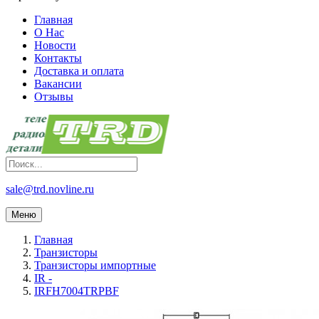
Главная
О Нас
Новости
Контакты
Доставка и оплата
Вакансии
Отзывы
sale@trd.novline.ru
Меню
Главная
Транзисторы
Транзисторы импортные
IR -
IRFH7004TRPBF