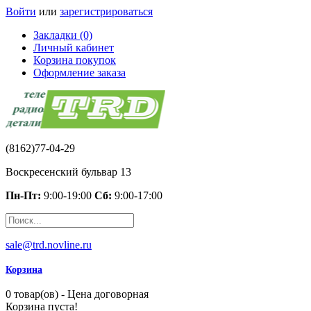
Войти
или
зарегистрироваться
Закладки (0)
Личный кабинет
Корзина покупок
Оформление заказа
(8162)77-04-29
Воскресенский бульвар 13
Пн-Пт:
9:00-19:00
Сб:
9:00-17:00
sale@trd.novline.ru
Корзина
0 товар(ов) - Цена договорная
Корзина пуста!