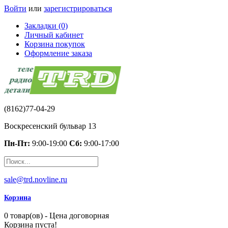
Войти
или
зарегистрироваться
Закладки (0)
Личный кабинет
Корзина покупок
Оформление заказа
(8162)77-04-29
Воскресенский бульвар 13
Пн-Пт:
9:00-19:00
Сб:
9:00-17:00
sale@trd.novline.ru
Корзина
0 товар(ов) - Цена договорная
Корзина пуста!