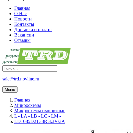
Главная
О Нас
Новости
Контакты
Доставка и оплата
Вакансии
Отзывы
sale@trd.novline.ru
Меню
Главная
Микросхемы
Микросхемы импортные
L - LA - LB - LC - LM -
LD1085D2T33R 3.3V/3A