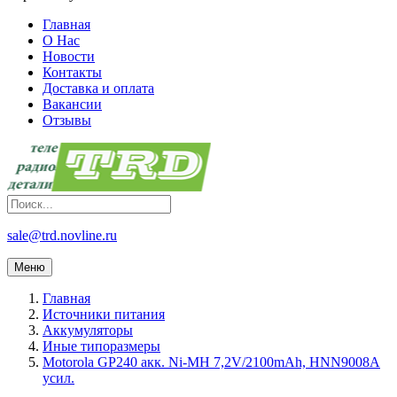
Главная
О Нас
Новости
Контакты
Доставка и оплата
Вакансии
Отзывы
sale@trd.novline.ru
Меню
Главная
Источники питания
Аккумуляторы
Иные типоразмеры
Motorola GP240 акк. Ni-MH 7,2V/2100mAh, HNN9008A
усил.