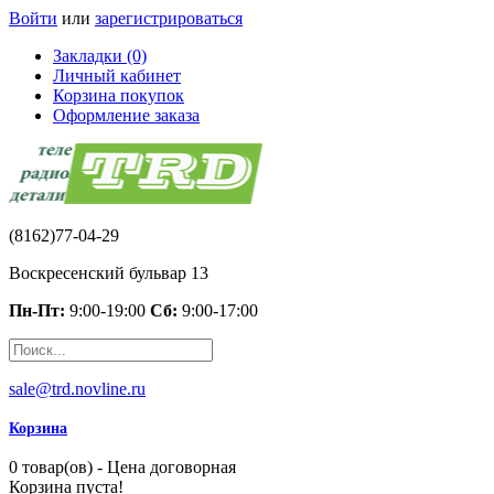
Войти
или
зарегистрироваться
Закладки (0)
Личный кабинет
Корзина покупок
Оформление заказа
(8162)77-04-29
Воскресенский бульвар 13
Пн-Пт:
9:00-19:00
Сб:
9:00-17:00
sale@trd.novline.ru
Корзина
0 товар(ов) - Цена договорная
Корзина пуста!