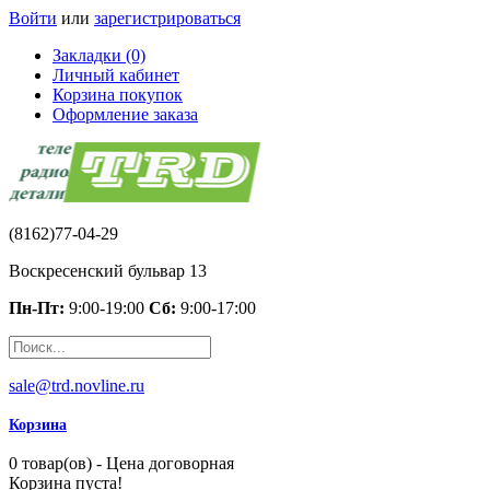
Войти
или
зарегистрироваться
Закладки (0)
Личный кабинет
Корзина покупок
Оформление заказа
(8162)77-04-29
Воскресенский бульвар 13
Пн-Пт:
9:00-19:00
Сб:
9:00-17:00
sale@trd.novline.ru
Корзина
0 товар(ов) - Цена договорная
Корзина пуста!