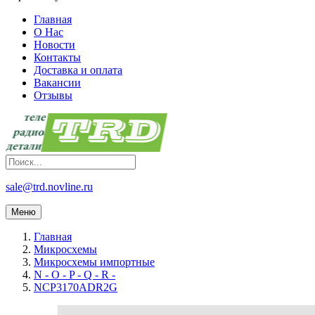
Главная
О Нас
Новости
Контакты
Доставка и оплата
Вакансии
Отзывы
sale@trd.novline.ru
Меню
Главная
Микросхемы
Микросхемы импортные
N - O - P - Q - R -
NCP3170ADR2G