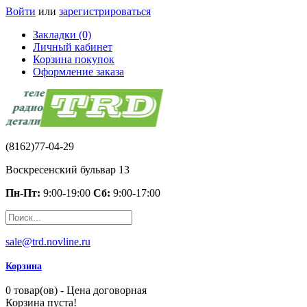
Войти
или
зарегистрироваться
Закладки (0)
Личный кабинет
Корзина покупок
Оформление заказа
(8162)77-04-29
Воскресенский бульвар 13
Пн-Пт:
9:00-19:00
Сб:
9:00-17:00
sale@trd.novline.ru
Корзина
0 товар(ов) - Цена договорная
Корзина пуста!