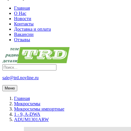
Главная
О Нас
Новости
Контакты
Доставка и оплата
Вакансии
Отзывы
sale@trd.novline.ru
Меню
Главная
Микросхемы
Микросхемы импортные
1 - 9, A-DWA
ADUM1301ARW