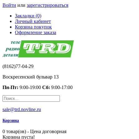
Войти
или
зарегистрироваться
Закладки (0)
Личный кабинет
Корзина покупок
Оформление заказа
(8162)77-04-29
Воскресенский бульвар 13
Пн-Пт:
9:00-19:00
Сб:
9:00-17:00
sale@trd.novline.ru
Корзина
0 товар(ов) - Цена договорная
Корзина пуста!