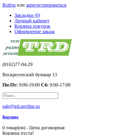
Войти
или
зарегистрироваться
Закладки (0)
Личный кабинет
Корзина покупок
Оформление заказа
(8162)77-04-29
Воскресенский бульвар 13
Пн-Пт:
9:00-19:00
Сб:
9:00-17:00
sale@trd.novline.ru
Корзина
0 товар(ов) - Цена договорная
Корзина пуста!