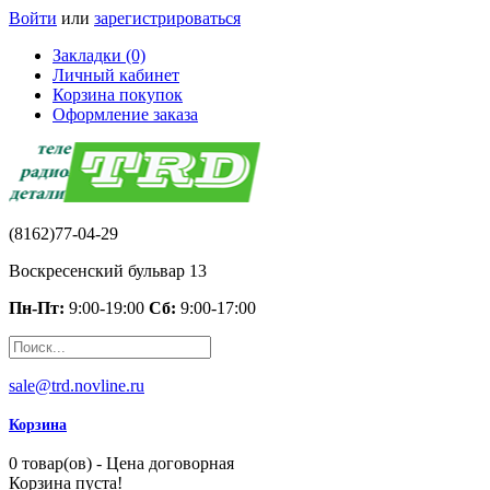
Войти
или
зарегистрироваться
Закладки (0)
Личный кабинет
Корзина покупок
Оформление заказа
(8162)77-04-29
Воскресенский бульвар 13
Пн-Пт:
9:00-19:00
Сб:
9:00-17:00
sale@trd.novline.ru
Корзина
0 товар(ов) - Цена договорная
Корзина пуста!