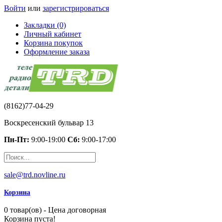
Войти
или
зарегистрироваться
Закладки (0)
Личный кабинет
Корзина покупок
Оформление заказа
(8162)77-04-29
Воскресенский бульвар 13
Пн-Пт:
9:00-19:00
Сб:
9:00-17:00
sale@trd.novline.ru
Корзина
0 товар(ов) - Цена договорная
Корзина пуста!