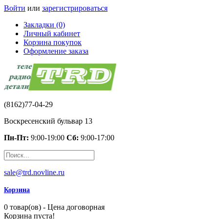
Войти
или
зарегистрироваться
Закладки (0)
Личный кабинет
Корзина покупок
Оформление заказа
(8162)77-04-29
Воскресенский бульвар 13
Пн-Пт:
9:00-19:00
Сб:
9:00-17:00
sale@trd.novline.ru
Корзина
0 товар(ов) - Цена договорная
Корзина пуста!