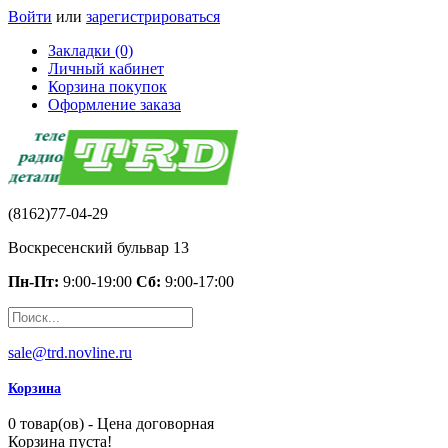
Войти
или
зарегистрироваться
Закладки (0)
Личный кабинет
Корзина покупок
Оформление заказа
(8162)77-04-29
Воскресенский бульвар 13
Пн-Пт:
9:00-19:00
Сб:
9:00-17:00
sale@trd.novline.ru
Корзина
0 товар(ов) - Цена договорная
Корзина пуста!