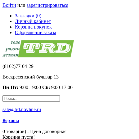
Войти
или
зарегистрироваться
Закладки (0)
Личный кабинет
Корзина покупок
Оформление заказа
(8162)77-04-29
Воскресенский бульвар 13
Пн-Пт:
9:00-19:00
Сб:
9:00-17:00
sale@trd.novline.ru
Корзина
0 товар(ов) - Цена договорная
Корзина пуста!