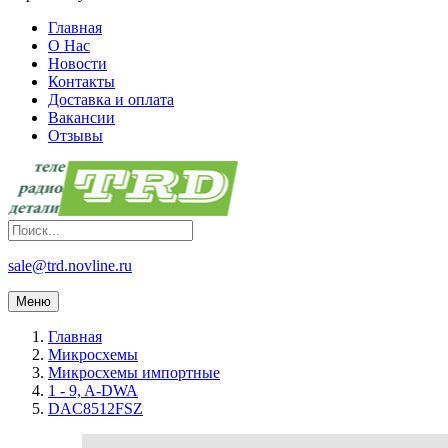
Главная
О Нас
Новости
Контакты
Доставка и оплата
Вакансии
Отзывы
sale@trd.novline.ru
Меню
Главная
Микросхемы
Микросхемы импортные
1 - 9, A-DWA
DAC8512FSZ