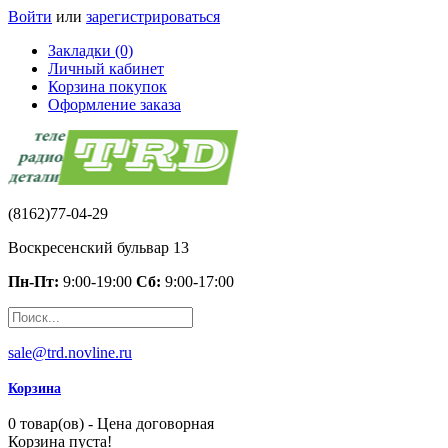
Войти
или
зарегистрироваться
Закладки (0)
Личный кабинет
Корзина покупок
Оформление заказа
(8162)77-04-29
Воскресенский бульвар 13
Пн-Пт:
9:00-19:00
Сб:
9:00-17:00
sale@trd.novline.ru
Корзина
0 товар(ов) - Цена договорная
Корзина пуста!