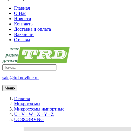
Главная
О Нас
Новости
Контакты
Доставка и оплата
Вакансии
Отзывы
sale@trd.novline.ru
Меню
Главная
Микросхемы
Микросхемы импортные
U - V - W - X - Y - Z
UC3843BVNG