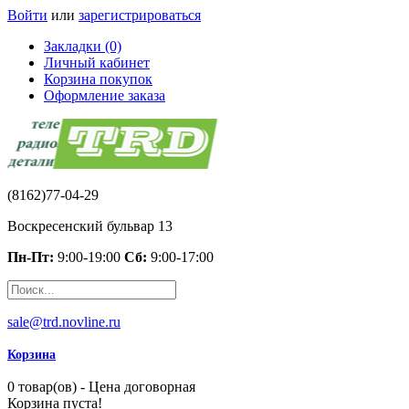
Войти
или
зарегистрироваться
Закладки (0)
Личный кабинет
Корзина покупок
Оформление заказа
(8162)77-04-29
Воскресенский бульвар 13
Пн-Пт:
9:00-19:00
Сб:
9:00-17:00
sale@trd.novline.ru
Корзина
0 товар(ов) - Цена договорная
Корзина пуста!