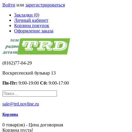
Войти
или
зарегистрироваться
Закладки (0)
Личный кабинет
Корзина покупок
Оформление заказа
(8162)77-04-29
Воскресенский бульвар 13
Пн-Пт:
9:00-19:00
Сб:
9:00-17:00
sale@trd.novline.ru
Корзина
0 товар(ов) - Цена договорная
Корзина пуста!