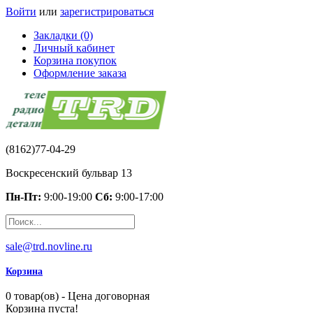
Войти
или
зарегистрироваться
Закладки (0)
Личный кабинет
Корзина покупок
Оформление заказа
(8162)77-04-29
Воскресенский бульвар 13
Пн-Пт:
9:00-19:00
Сб:
9:00-17:00
sale@trd.novline.ru
Корзина
0 товар(ов) - Цена договорная
Корзина пуста!