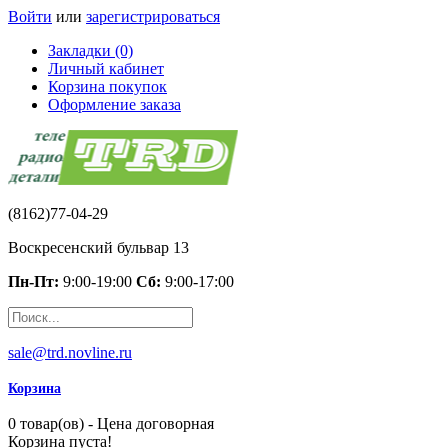
Войти
или
зарегистрироваться
Закладки (0)
Личный кабинет
Корзина покупок
Оформление заказа
(8162)77-04-29
Воскресенский бульвар 13
Пн-Пт:
9:00-19:00
Сб:
9:00-17:00
sale@trd.novline.ru
Корзина
0 товар(ов) - Цена договорная
Корзина пуста!