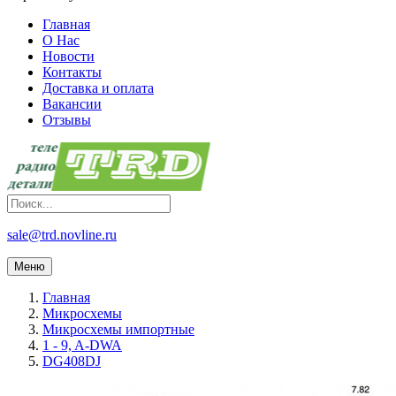
Главная
О Нас
Новости
Контакты
Доставка и оплата
Вакансии
Отзывы
sale@trd.novline.ru
Меню
Главная
Микросхемы
Микросхемы импортные
1 - 9, A-DWA
DG408DJ