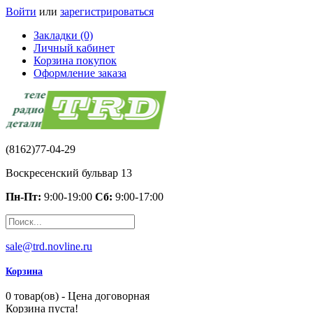
Войти
или
зарегистрироваться
Закладки (0)
Личный кабинет
Корзина покупок
Оформление заказа
(8162)77-04-29
Воскресенский бульвар 13
Пн-Пт:
9:00-19:00
Сб:
9:00-17:00
sale@trd.novline.ru
Корзина
0 товар(ов) - Цена договорная
Корзина пуста!