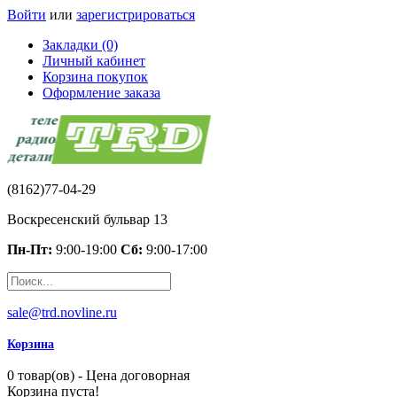
Войти
или
зарегистрироваться
Закладки (0)
Личный кабинет
Корзина покупок
Оформление заказа
(8162)77-04-29
Воскресенский бульвар 13
Пн-Пт:
9:00-19:00
Сб:
9:00-17:00
sale@trd.novline.ru
Корзина
0 товар(ов) - Цена договорная
Корзина пуста!