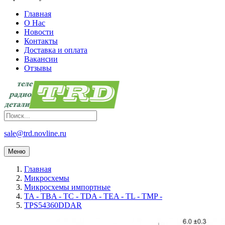
Главная
О Нас
Новости
Контакты
Доставка и оплата
Вакансии
Отзывы
sale@trd.novline.ru
Меню
Главная
Микросхемы
Микросхемы импортные
TA - TBA - TC - TDA - TEA - TL - TMP -
TPS54360DDAR