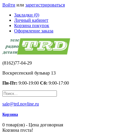
Войти
или
зарегистрироваться
Закладки (0)
Личный кабинет
Корзина покупок
Оформление заказа
(8162)77-04-29
Воскресенский бульвар 13
Пн-Пт:
9:00-19:00
Сб:
9:00-17:00
sale@trd.novline.ru
Корзина
0 товар(ов) - Цена договорная
Корзина пуста!