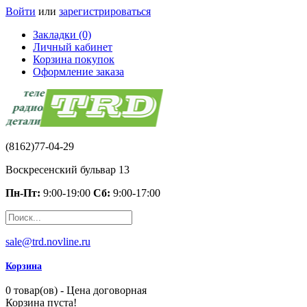
Войти
или
зарегистрироваться
Закладки (0)
Личный кабинет
Корзина покупок
Оформление заказа
(8162)77-04-29
Воскресенский бульвар 13
Пн-Пт:
9:00-19:00
Сб:
9:00-17:00
sale@trd.novline.ru
Корзина
0 товар(ов) - Цена договорная
Корзина пуста!