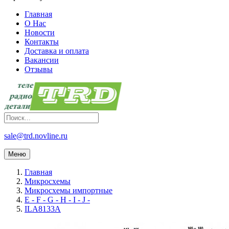
Главная
О Нас
Новости
Контакты
Доставка и оплата
Вакансии
Отзывы
sale@trd.novline.ru
Меню
Главная
Микросхемы
Микросхемы импортные
E - F - G - H - I - J -
ILA8133A