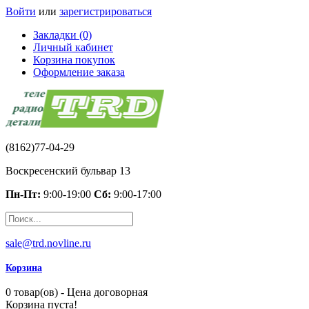
Войти
или
зарегистрироваться
Закладки (0)
Личный кабинет
Корзина покупок
Оформление заказа
(8162)77-04-29
Воскресенский бульвар 13
Пн-Пт:
9:00-19:00
Сб:
9:00-17:00
sale@trd.novline.ru
Корзина
0 товар(ов) - Цена договорная
Корзина пуста!