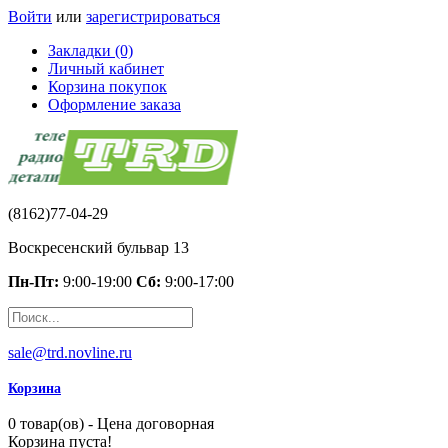
Войти
или
зарегистрироваться
Закладки (0)
Личный кабинет
Корзина покупок
Оформление заказа
(8162)77-04-29
Воскресенский бульвар 13
Пн-Пт:
9:00-19:00
Сб:
9:00-17:00
sale@trd.novline.ru
Корзина
0 товар(ов) - Цена договорная
Корзина пуста!