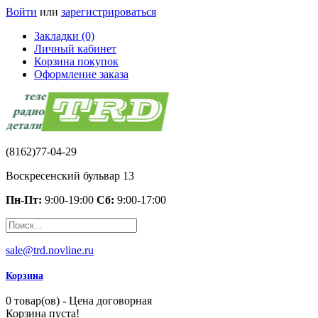
Войти
или
зарегистрироваться
Закладки (0)
Личный кабинет
Корзина покупок
Оформление заказа
(8162)77-04-29
Воскресенский бульвар 13
Пн-Пт:
9:00-19:00
Сб:
9:00-17:00
sale@trd.novline.ru
Корзина
0 товар(ов) - Цена договорная
Корзина пуста!