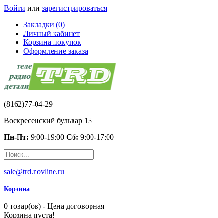
Войти
или
зарегистрироваться
Закладки (0)
Личный кабинет
Корзина покупок
Оформление заказа
(8162)77-04-29
Воскресенский бульвар 13
Пн-Пт:
9:00-19:00
Сб:
9:00-17:00
sale@trd.novline.ru
Корзина
0 товар(ов) - Цена договорная
Корзина пуста!