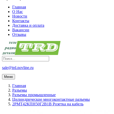
Главная
О Нас
Новости
Контакты
Доставка и оплата
Вакансии
Отзывы
sale@trd.novline.ru
Меню
Главная
Разъемы
Разъемы промышленные
Цилиндрические многоконтактные разъемы
2РМТ42КПН50Г2В1В Розетка на кабель