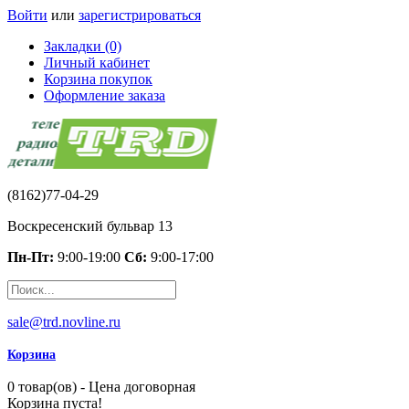
Войти
или
зарегистрироваться
Закладки (0)
Личный кабинет
Корзина покупок
Оформление заказа
(8162)77-04-29
Воскресенский бульвар 13
Пн-Пт:
9:00-19:00
Сб:
9:00-17:00
sale@trd.novline.ru
Корзина
0 товар(ов) - Цена договорная
Корзина пуста!