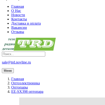
Главная
О Нас
Новости
Контакты
Доставка и оплата
Вакансии
Отзывы
sale@trd.novline.ru
Меню
Главная
Оптоэлектроника
Оптопары
EE-SX398 оптопара