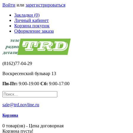
Войти
или
зарегистрироваться
Закладки (0)
Личный кабинет
Корзина покупок
Оформление заказа
(8162)77-04-29
Воскресенский бульвар 13
Пн-Пт:
9:00-19:00
Сб:
9:00-17:00
sale@trd.novline.ru
Корзина
0 товар(ов) - Цена договорная
Корзина пуста!