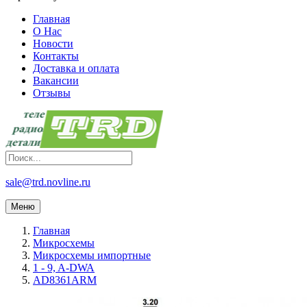
Главная
О Нас
Новости
Контакты
Доставка и оплата
Вакансии
Отзывы
sale@trd.novline.ru
Меню
Главная
Микросхемы
Микросхемы импортные
1 - 9, A-DWA
AD8361ARM