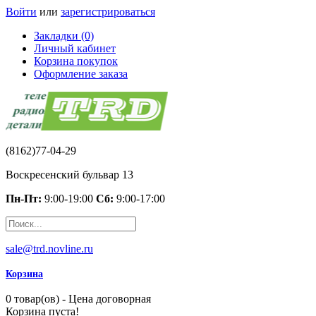
Войти
или
зарегистрироваться
Закладки (0)
Личный кабинет
Корзина покупок
Оформление заказа
(8162)77-04-29
Воскресенский бульвар 13
Пн-Пт:
9:00-19:00
Сб:
9:00-17:00
sale@trd.novline.ru
Корзина
0 товар(ов) - Цена договорная
Корзина пуста!