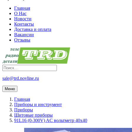
Главная
О Нас
Новости
Контакты
Доставка и оплата
Вакансии
Отзывы
sale@trd.novline.ru
Меню
Главная
Приборы и инструмент
Приборы
Щитовые приборы
91L16 (0-300V) AC вольтметр 40x40