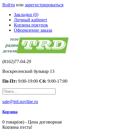
Войти
или
зарегистрироваться
Закладки (0)
Личный кабинет
Корзина покупок
Оформление заказа
(8162)77-04-29
Воскресенский бульвар 13
Пн-Пт:
9:00-19:00
Сб:
9:00-17:00
sale@trd.novline.ru
Корзина
0 товар(ов) - Цена договорная
Корзина пуста!