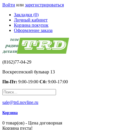
Войти
или
зарегистрироваться
Закладки (0)
Личный кабинет
Корзина покупок
Оформление заказа
(8162)77-04-29
Воскресенский бульвар 13
Пн-Пт:
9:00-19:00
Сб:
9:00-17:00
sale@trd.novline.ru
Корзина
0 товар(ов) - Цена договорная
Корзина пуста!