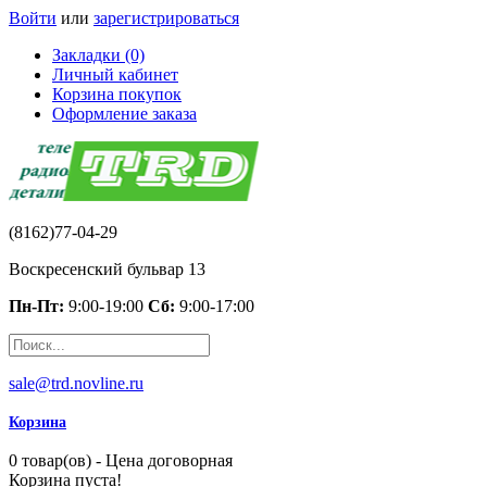
Войти
или
зарегистрироваться
Закладки (0)
Личный кабинет
Корзина покупок
Оформление заказа
(8162)77-04-29
Воскресенский бульвар 13
Пн-Пт:
9:00-19:00
Сб:
9:00-17:00
sale@trd.novline.ru
Корзина
0 товар(ов) - Цена договорная
Корзина пуста!