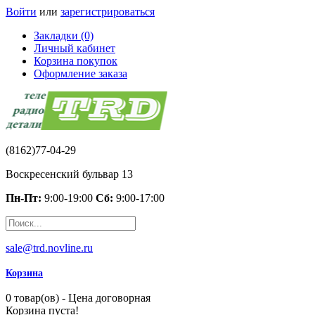
Войти
или
зарегистрироваться
Закладки (0)
Личный кабинет
Корзина покупок
Оформление заказа
(8162)77-04-29
Воскресенский бульвар 13
Пн-Пт:
9:00-19:00
Сб:
9:00-17:00
sale@trd.novline.ru
Корзина
0 товар(ов) - Цена договорная
Корзина пуста!