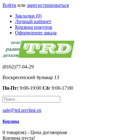
Войти
или
зарегистрироваться
Закладки (0)
Личный кабинет
Корзина покупок
Оформление заказа
(8162)77-04-29
Воскресенский бульвар 13
Пн-Пт:
9:00-19:00
Сб:
9:00-17:00
sale@trd.novline.ru
Корзина
0 товар(ов) - Цена договорная
Корзина пуста!