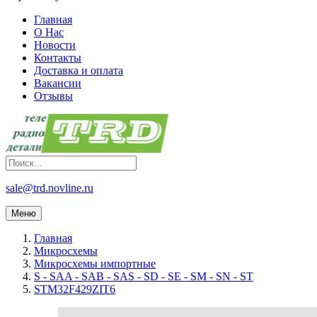
Главная
О Нас
Новости
Контакты
Доставка и оплата
Вакансии
Отзывы
sale@trd.novline.ru
Меню
Главная
Микросхемы
Микросхемы импортные
S - SAA - SAB - SAS - SD - SE - SM - SN - ST
STM32F429ZIT6