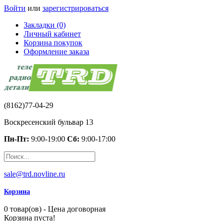
Войти
или
зарегистрироваться
Закладки (0)
Личный кабинет
Корзина покупок
Оформление заказа
(8162)77-04-29
Воскресенский бульвар 13
Пн-Пт:
9:00-19:00
Сб:
9:00-17:00
sale@trd.novline.ru
Корзина
0 товар(ов) - Цена договорная
Корзина пуста!