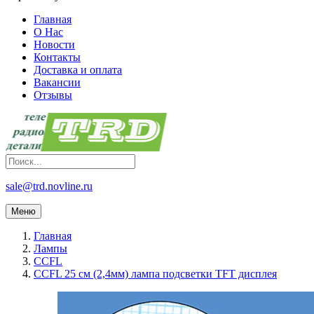
Главная
О Нас
Новости
Контакты
Доставка и оплата
Вакансии
Отзывы
sale@trd.novline.ru
Меню
Главная
Лампы
CCFL
CCFL 25 см (2,4мм) лампа подсветки TFT дисплея