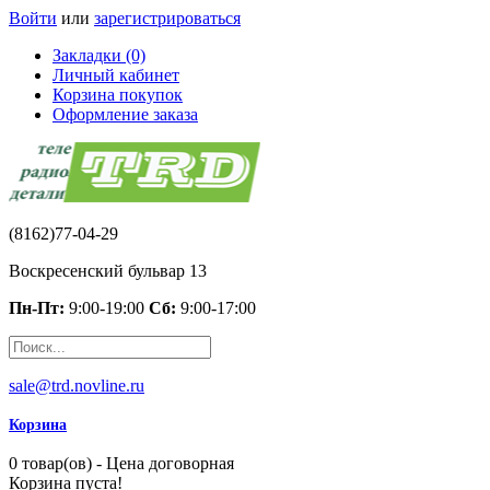
Войти
или
зарегистрироваться
Закладки (0)
Личный кабинет
Корзина покупок
Оформление заказа
(8162)77-04-29
Воскресенский бульвар 13
Пн-Пт:
9:00-19:00
Сб:
9:00-17:00
sale@trd.novline.ru
Корзина
0 товар(ов) - Цена договорная
Корзина пуста!