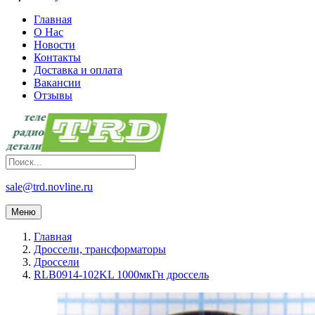
Главная
О Нас
Новости
Контакты
Доставка и оплата
Вакансии
Отзывы
sale@trd.novline.ru
Меню
Главная
Дроссели, трансформаторы
Дроссели
RLB0914-102KL 1000мкГн дроссель