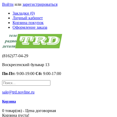
Войти
или
зарегистрироваться
Закладки (0)
Личный кабинет
Корзина покупок
Оформление заказа
(8162)77-04-29
Воскресенский бульвар 13
Пн-Пт:
9:00-19:00
Сб:
9:00-17:00
sale@trd.novline.ru
Корзина
0 товар(ов) - Цена договорная
Корзина пуста!