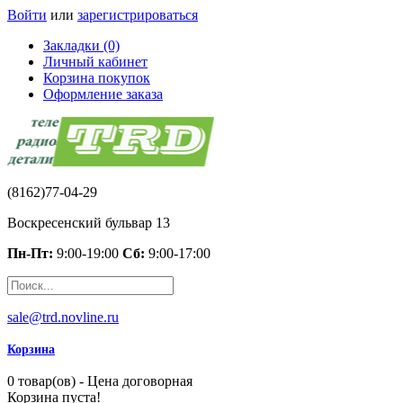
Войти
или
зарегистрироваться
Закладки (0)
Личный кабинет
Корзина покупок
Оформление заказа
(8162)77-04-29
Воскресенский бульвар 13
Пн-Пт:
9:00-19:00
Сб:
9:00-17:00
sale@trd.novline.ru
Корзина
0 товар(ов) - Цена договорная
Корзина пуста!