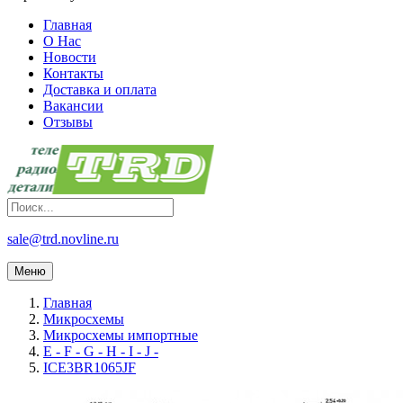
Главная
О Нас
Новости
Контакты
Доставка и оплата
Вакансии
Отзывы
sale@trd.novline.ru
Меню
Главная
Микросхемы
Микросхемы импортные
E - F - G - H - I - J -
ICE3BR1065JF