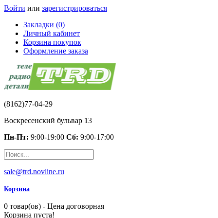
Войти
или
зарегистрироваться
Закладки (0)
Личный кабинет
Корзина покупок
Оформление заказа
(8162)77-04-29
Воскресенский бульвар 13
Пн-Пт:
9:00-19:00
Сб:
9:00-17:00
sale@trd.novline.ru
Корзина
0 товар(ов) - Цена договорная
Корзина пуста!