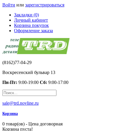
Войти
или
зарегистрироваться
Закладки (0)
Личный кабинет
Корзина покупок
Оформление заказа
(8162)77-04-29
Воскресенский бульвар 13
Пн-Пт:
9:00-19:00
Сб:
9:00-17:00
sale@trd.novline.ru
Корзина
0 товар(ов) - Цена договорная
Корзина пуста!