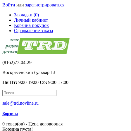
Войти
или
зарегистрироваться
Закладки (0)
Личный кабинет
Корзина покупок
Оформление заказа
(8162)77-04-29
Воскресенский бульвар 13
Пн-Пт:
9:00-19:00
Сб:
9:00-17:00
sale@trd.novline.ru
Корзина
0 товар(ов) - Цена договорная
Корзина пуста!