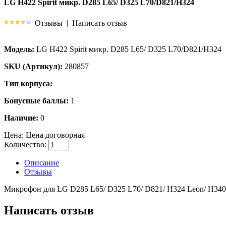
LG H422 Spirit микр. D285 L65/ D325 L70/D821/H324
Отзывы
|
Написать отзыв
Модель:
LG H422 Spirit микр. D285 L65/ D325 L70/D821/H324
SKU (Артикул):
280857
Тип корпуса:
Бонусные баллы:
1
Наличие:
0
Цена:
Цена договорная
Количество:
Описание
Отзывы
Микрофон для LG D285 L65/ D325 L70/ D821/ H324 Leon/ H340 
Написать отзыв