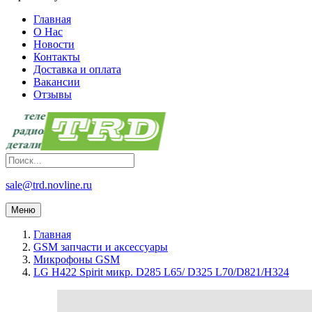
Главная
О Нас
Новости
Контакты
Доставка и оплата
Вакансии
Отзывы
sale@trd.novline.ru
Меню
Главная
GSM запчасти и аксессуары
Микрофоны GSM
LG H422 Spirit микр. D285 L65/ D325 L70/D821/H324