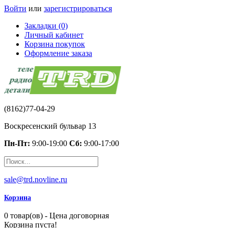
Войти
или
зарегистрироваться
Закладки (0)
Личный кабинет
Корзина покупок
Оформление заказа
(8162)77-04-29
Воскресенский бульвар 13
Пн-Пт:
9:00-19:00
Сб:
9:00-17:00
sale@trd.novline.ru
Корзина
0 товар(ов) - Цена договорная
Корзина пуста!