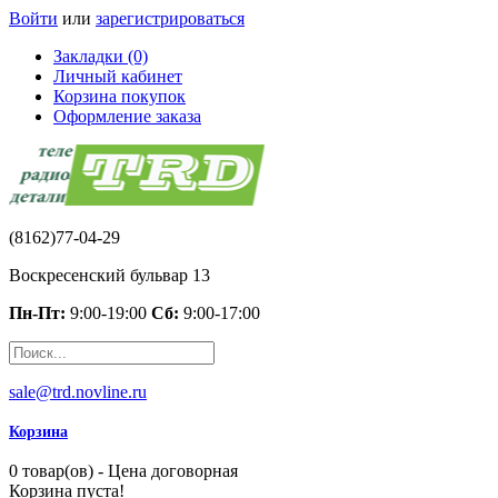
Войти
или
зарегистрироваться
Закладки (0)
Личный кабинет
Корзина покупок
Оформление заказа
(8162)77-04-29
Воскресенский бульвар 13
Пн-Пт:
9:00-19:00
Сб:
9:00-17:00
sale@trd.novline.ru
Корзина
0 товар(ов) - Цена договорная
Корзина пуста!