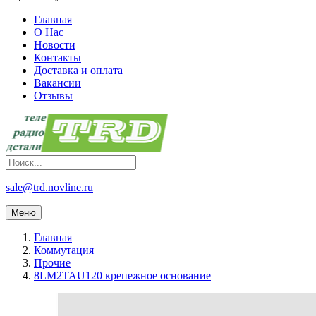
Главная
О Нас
Новости
Контакты
Доставка и оплата
Вакансии
Отзывы
sale@trd.novline.ru
Меню
Главная
Коммутация
Прочие
8LM2TAU120 крепежное основание