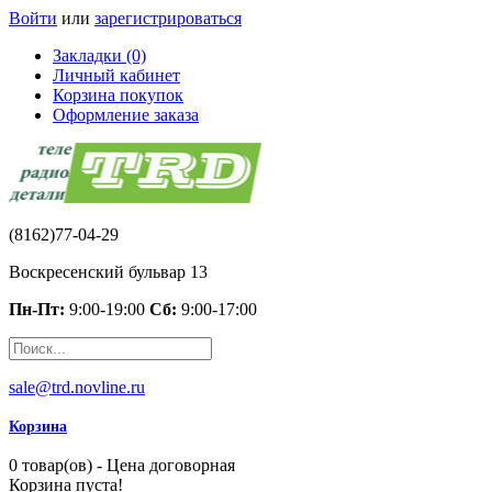
Войти
или
зарегистрироваться
Закладки (0)
Личный кабинет
Корзина покупок
Оформление заказа
(8162)77-04-29
Воскресенский бульвар 13
Пн-Пт:
9:00-19:00
Сб:
9:00-17:00
sale@trd.novline.ru
Корзина
0 товар(ов) - Цена договорная
Корзина пуста!